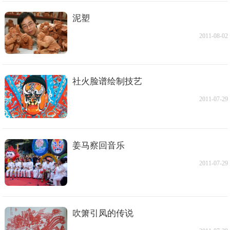
泥塑
2011-08-02
社火脸谱绘制技艺
2011-07-29
姜马察回音乐
2011-07-29
吹箫引凤的传说