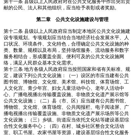
第十一条
县级以上人民政府对在公共文化服务中作出突出贡
献的公民、法人和其他组织，应当给予表彰或者奖励。
第二章 公共文化设施建设与管理
第十二条
县级以上人民政府应当制定本地区公共文化设施建
设专项规划。专项规划应当结合当地经济社会发展水平、人
口状况、环境条件、文化特色，合理确定公共文化设施的种
类、数量、规模以及布局，坚持场馆服务、流动服务和数字
服务相结合，形成覆盖全面、便利可及的公共文化设施网
络，满足人民群众基本文化需求。
第十三条
地方各级人民政府应当按照国家和省有关标准、规
定，建设下列公共文化设施：（一）设区的市应当建有公共
图书馆、博物馆、文化馆、美术馆、科技馆、体育场馆、工
人文化宫、青少年宫、妇女儿童活动中心、老年人活动中
心、广播电视播出传输覆盖设施、非物质文化遗产展示馆等
公共文化设施；（二）县（市、区）应当建有公共图书馆、
博物馆、文化馆、体育场馆、公共阅报栏、电子阅读屏、广
播电视播出传输覆盖设施、非物质文化遗产展示场所等公共
文化设施；（三）乡镇、街道应当依托文化站等建设基层综
合性文化服务中心；（四）在村、城乡社区整合文化活动
室、职工书屋、农家书屋等资源，建设基层综合性文化服务