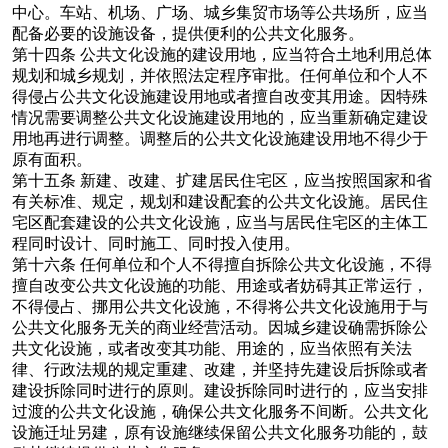
中心。车站、机场、广场、城乡集贸市场等公共场所，应当
配备必要的设施设备，提供便利的公共文化服务。
第十四条
公共文化设施的建设用地，应当符合土地利用总体
规划和城乡规划，并依照法定程序审批。任何单位和个人不
得侵占公共文化设施建设用地或者擅自改变其用途。因特殊
情况需要调整公共文化设施建设用地的，应当重新确定建设
用地再进行调整。调整后的公共文化设施建设用地不得少于
原有面积。
第十五条
新建、改建、扩建居民住宅区，应当按照国家和省
有关标准、规定，规划和建设配套的公共文化设施。居民住
宅区配套建设的公共文化设施，应当与居民住宅区的主体工
程同时设计、同时施工、同时投入使用。
第十六条
任何单位和个人不得擅自拆除公共文化设施，不得
擅自改变公共文化设施的功能、用途或者妨碍其正常运行，
不得侵占、挪用公共文化设施，不得将公共文化设施用于与
公共文化服务无关的商业经营活动。因城乡建设确需拆除公
共文化设施，或者改变其功能、用途的，应当依照有关法
律、行政法规的规定重建、改建，并坚持先建设后拆除或者
建设拆除同时进行的原则。建设拆除同时进行的，应当安排
过渡的公共文化设施，确保公共文化服务不间断。公共文化
设施迁址另建，原有设施继续保留公共文化服务功能的，鼓