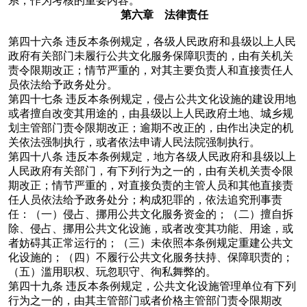
系，作为考核的重要内容。
第六章 法律责任
第四十六条
违反本条例规定，各级人民政府和县级以上人民
政府有关部门未履行公共文化服务保障职责的，由有关机关
责令限期改正；情节严重的，对其主要负责人和直接责任人
员依法给予政务处分。
第四十七条
违反本条例规定，侵占公共文化设施的建设用地
或者擅自改变其用途的，由县级以上人民政府土地、城乡规
划主管部门责令限期改正；逾期不改正的，由作出决定的机
关依法强制执行，或者依法申请人民法院强制执行。
第四十八条
违反本条例规定，地方各级人民政府和县级以上
人民政府有关部门，有下列行为之一的，由有关机关责令限
期改正；情节严重的，对直接负责的主管人员和其他直接责
任人员依法给予政务处分；构成犯罪的，依法追究刑事责
任：（一）侵占、挪用公共文化服务资金的；（二）擅自拆
除、侵占、挪用公共文化设施，或者改变其功能、用途，或
者妨碍其正常运行的；（三）未依照本条例规定重建公共文
化设施的；（四）不履行公共文化服务扶持、保障职责的；
（五）滥用职权、玩忽职守、徇私舞弊的。
第四十九条
违反本条例规定，公共文化设施管理单位有下列
行为之一的，由其主管部门或者价格主管部门责令限期改