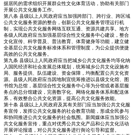
据居民的需求组织开展群众性文化体育活动，协助有关部门
开展公共文化服务工作。
第八条
县级以上人民政府应当加强跨部门、跨行业、跨区域
公共文化服务资源的整合，创新公共文化服务管理运行机
制，实现公共文化服务网络互联互通、资源共建共享。地方
各级人民政府应当加强基层综合性文化服务中心建设，整合
文化宣传、科学普及、普法教育、体育健身等功能，建立健
全基层公共文化服务标准体系和管理制度，为公众提供便捷
高效的公共文化服务。
第九条
县级以上人民政府应当把城乡公共文化服务均等化纳
入国民经济和社会发展总体规划，统筹城乡公共文化设施布
局、服务提供、队伍建设、资金保障，均衡配置公共文化资
源。县级人民政府应当因地制宜统筹推进以县级文化馆、图
书馆为总馆，基层综合性文化服务中心等为分馆或者基层服
务点的总分馆建设，完善数字化、网络化服务体系和配送体
系，有效整合公共文化资源，提高公共文化服务效能。
第十条
县级以上人民政府及其有关部门应当加强公共文化服
务宣传，发挥公共文化服务的社会教育功能，形成全民参与
和协同推进公共文化服务的社会氛围。新闻媒体应当加强公
共文化服务宣传，重点对优秀公共文化产品和公共文化活动
开展评论报道，对公共文化服务进行舆论引导和监督。