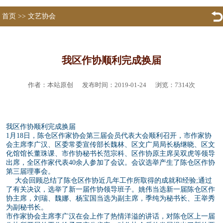
首页
>>
文艺协会
我区作协顺利完成换届
作者：本站原创 发布时间：2019-01-24 浏览：
7314
次
我区作协顺利完成换届
1月18日，陈仓区作家协会第三届会员代表大会顺利召开，市作家协
会主席李广汉、区委常委宣传部长魏林、区文广局局长杨继晓、区文
化馆馆长董珠课、市作协秘书长范宗科、区作协原主席吴双虎等领导
出席，全区作家代表40余人参加了会议。会议选举产生了陈仓区作协
第三届理事会。
大会回顾总结了陈仓区作协近几年工作所取得的成就和经验;通过
了有关决议，选举了新一届作协领导班子。姚伟当选新一届陈仓区作
协主席，刘瑞、魏娜、杨宝国当选为副主席，季纯为秘书长、王举秀
为副秘书长。
市作家协会主席李广汉在会上作了热情洋溢的讲话，对陈仓区上一届